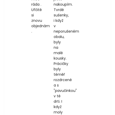
ráda .
nakoupím.
Ufčitě
Tvrdé
si
sušenky,
znovu
i když
objednám
v
.
neporušeném
obalu,
byly
na
malé
kousky.
Prácičky
byly
téměř
rozdrcené
a s
"pavučinkou"
v té
drti. I
když
moly