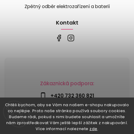
Zpětný odběr elektrozařízení a baterií
Kontakt
Zákaznická podpora:
+420 732 360 821
Chtěli bychom, aby se Vám na našem e-shopu nakupovalo
info@risesnu.cz
co nejlépe. Proto naše stránka používá soubory cookies.
Budeme rádi, pokud s nimi budete souhlasit a umožníte
nám zprostředkovat Vám ještě lepší zážitek z nakupování.
Více informací naleznete
zde
.