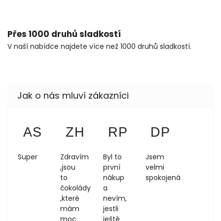
Přes 1000 druhů sladkostí
V naší nabídce najdete více než 1000 druhů sladkostí.
Anezka Sokolova
Zdeňka Hůrková
Regina Podloucká
Dagmar 
AS
ZH
RP
DP
4.8.2026
1.8.2026
1.8.2026
1.8.2026
Super
Zdravím
Byl to
Jsem
,jsou
první
velmi
to
nákup
spokojená
čokolády
a
,které
nevím,
màm
jestli
moc
ještě